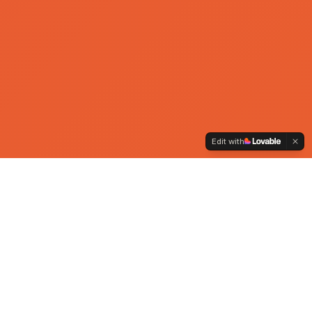
Edit with
Om Hemamo AS
Vi skal engasjere skape handling, involvere
og levere opplevelser og kommunikasjon
som huskes, snakkes om, deles og gir slag