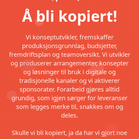
Å bli kopiert!
Hemamo — Eventbyrå og digital utvikling i Oslo
Vi konseptutvikler, fremskaffer
produksjonsgrunnlag, budsjetter,
fremdriftsplan og teamoversikt. Vi utvikler
og produserer arrangementer, konsepter
og løsninger til bruk i digitale og
tradisjonelle kanaler og vi aktiverer
sponsorater. Forarbeid gjøres alltid
grundig, som igjen sørger for leveranser
som legges merke til, snakkes om og
deles.
Skulle vi bli kopiert, ja da har vi gjort noe